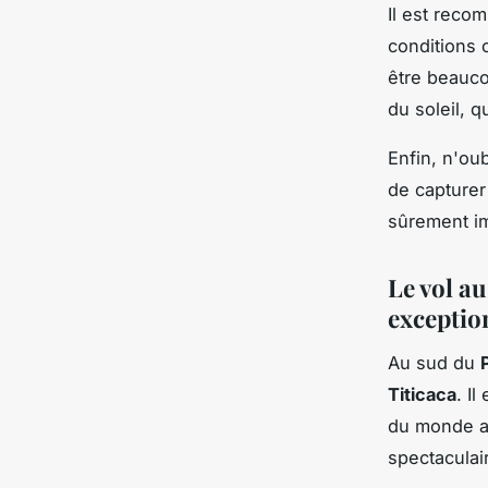
Il est reco
conditions 
être beauco
du soleil, 
Enfin, n'ou
de capturer
sûrement im
Le vol au
exceptio
Au sud du
Titicaca
. I
du monde 
spectaculai