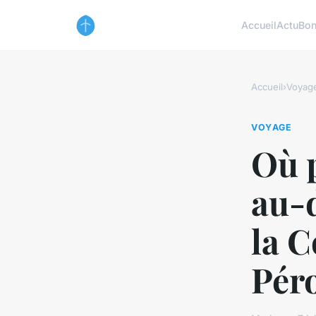
Accueil
Actu
Bon
Accueil
›
Voyag
VOYAGE
Où p
au-
la C
Péro