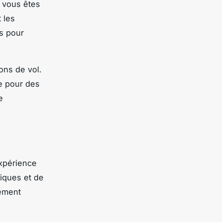
i vous êtes
 les
ls pour
ions de vol.
te pour des
e
expérience
giques et de
pement