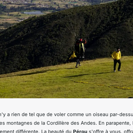
 n'y a rien de tel que de voler comme un oiseau par-dessu
s montagnes de la Cordillère des Andes. En parapente, 
ement différente. La beauté du
Pérou
s'offre à vous, off