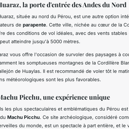
Huaraz, la porte d'entrée des Andes du Nord
 Huaraz, située au nord du Pérou, est une autre option int
mateurs de
parapente
. Cette ville, nichée au cœur de la Co
fre des conditions de vol idéales, avec des vents stables
i peut atteindre jusqu'à 5000 mètres.
araz vous offre l'occasion de survoler des paysages à co
tamment les somptueuses montagnes de la Cordillère Blan
allejón de Huaylas. Il est recommandé de voler tôt le mati
ons météorologiques sont les plus favorables.
 Machu Picchu, une expérience unique
ls les plus spectaculaires et emblématiques du Pérou es
 du
Machu Picchu
. Ce site archéologique, considéré co
rveilles du monde, est un spectacle à part entière, et le 