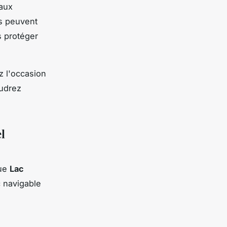
 aux
es peuvent
s protéger
z l'occasion
oudrez
l
que
Lac
c navigable