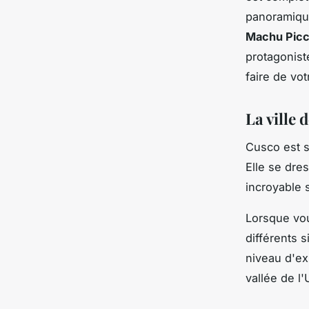
panoramique
Machu Pic
protagonist
faire de vo
La ville
Cusco est s
Elle se dre
incroyable 
Lorsque vou
différents 
niveau d'ex
vallée de l