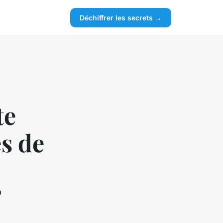
Déchiffrer les secrets →
te
s de
?