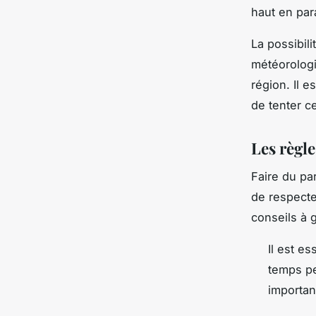
haut en par
La possibil
météorologi
région. Il 
de tenter c
Les règle
Faire du pa
de respecte
conseils à g
Il est es
temps pe
importan