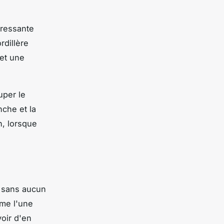
éressante
rdillère
 et une
uper le
che et la
n, lorsque
t sans aucun
mme l'une
voir d'en