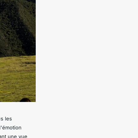
s les
l'émotion
rant une vue