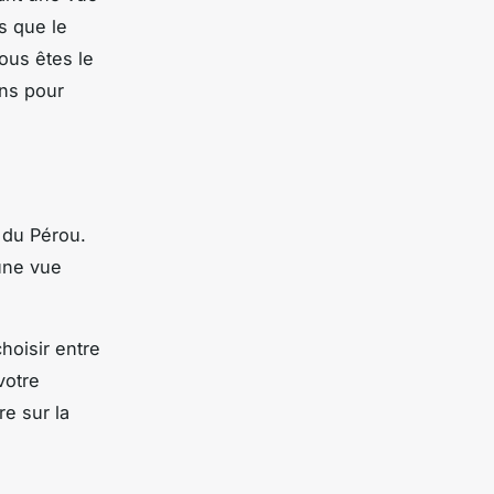
s que le
ous êtes le
ons pour
 du Pérou.
une vue
hoisir entre
votre
re sur la