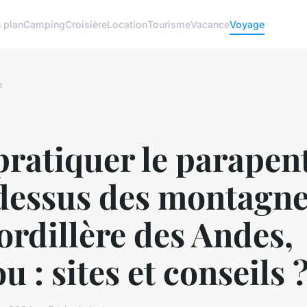
 plan
Camping
Croisière
Location
Tourisme
Vacance
Voyage
e
ratiquer le parapen
dessus des montagne
ordillère des Andes,
u : sites et conseils 