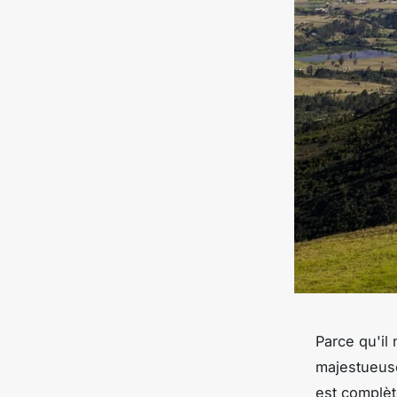
Parce qu'il
majestueuse
est complèt