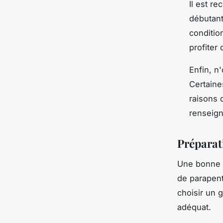
Il est r
débutant
conditio
profiter 
Enfin, n'
Certaine
raisons 
renseign
Préparat
Une bonne p
de parapent
choisir un 
adéquat.