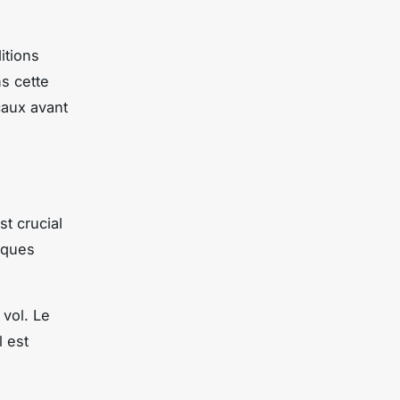
itions
s cette
caux avant
t crucial
lques
 vol. Le
l est