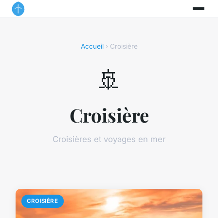
Accueil
› Croisière
🚢
Croisière
Croisières et voyages en mer
CROISIÈRE