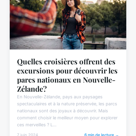
Quelles croisières offrent des
excursions pour découvrir les
parcs nationaux en Nouvelle-
Zélande?
En Nouvelle-Zélande, pays aux paysages
spectaculaires et à la nature préservée, les parcs
nationaux sont des joyaux à découvrir. Mais
comment choisir le meilleur moyen pour explorer
ces merveilles ? L...
7 juin 2024
6 min de lecture →