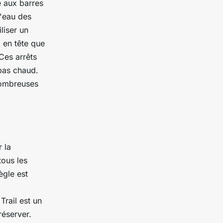
e aux barres
L'eau des
liser un
z en tête que
Ces arrêts
epas chaud.
 nombreuses
 la
tous les
ègle est
rail est un
réserver.