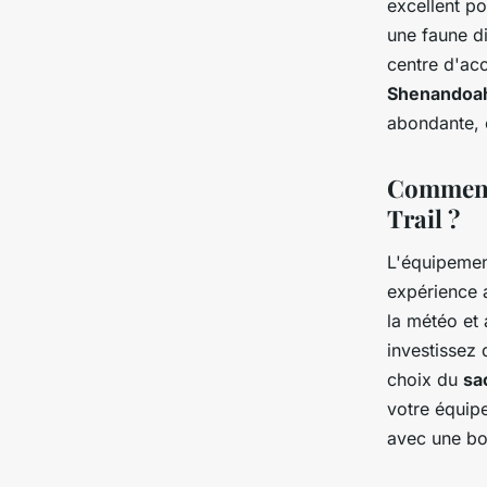
excellent po
une faune di
centre d'acc
Shenandoah
abondante, c
Comment 
Trail ?
L'équipement
expérience a
la météo et 
investissez
choix du
sa
votre équip
avec une bon