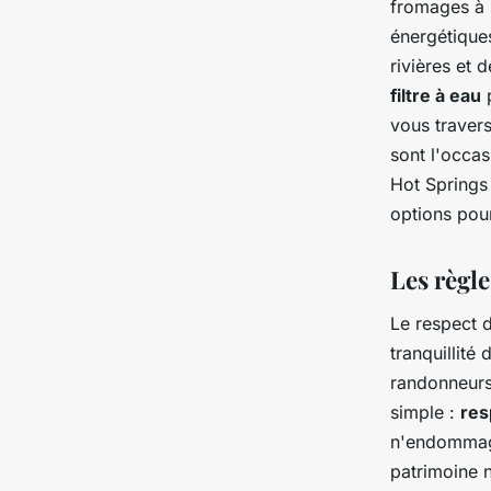
fromages à 
énergétique
rivières et 
filtre à eau
p
vous traver
sont l'occas
Hot Springs 
options pour
Les règle
Le respect d
tranquillité
randonneurs
simple :
res
n'endommage
patrimoine n