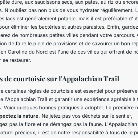
pâte dure, aux saucissons secs, aux pâtes, au riz ou encor
s. N'oubliez pas non plus de vous hydrater régulièrement. 
des lacs est généralement potable, mais il est préférable d'uti
our éliminer les bactéries et autres parasites. Enfin, garde
serez de nombreuses petites villes pendant votre parcours. 
ion de faire le plein de provisions et de savourer un bon r
en Caroline du Nord est l'une de ces villes qui offrent de
 se restaurer.
s de courtoisie sur l'Appalachian Trail
e certaines règles de courtoisie est essentiel pour préserver
 de l'Appalachian Trail et garantir une expérience agréable à 
. Voici quelques bonnes pratiques à adopter. La première r
pectez la nature
. Ne jetez pas vos déchets sur le sentier,
z pas la flore et ne dérangez pas la faune. L'Appalachian T
aturel précieux, il est de notre responsabilité à tous de le p