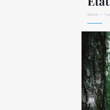
État
Marius — 7 ju