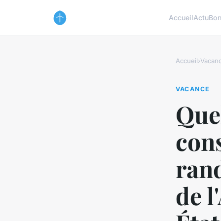
Accueil
Actu
Bon
Accueil
›
Vacan
VACANCE
Quel
cons
rand
de l