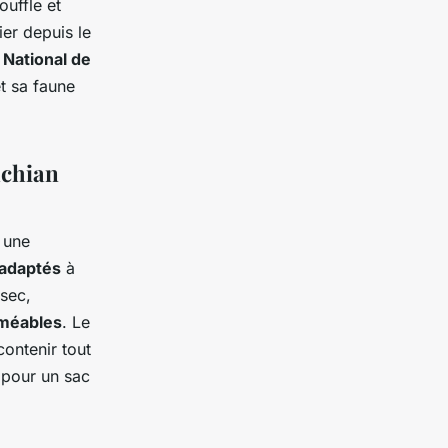
ouffle et
er depuis le
 National de
t sa faune
achian
 une
adaptés
à
 sec,
méables
. Le
contenir tout
 pour un sac