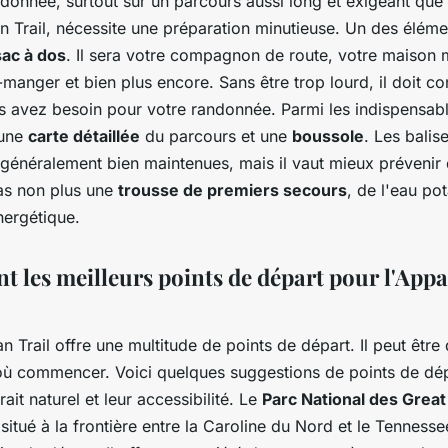
ndonnée, surtout sur un parcours aussi long et exigeant que
n Trail, nécessite une préparation minutieuse. Un des éléme
sac à dos
. Il sera votre compagnon de route, votre maison 
manger et bien plus encore. Sans être trop lourd, il doit con
s avez besoin pour votre randonnée. Parmi les indispensab
 une
carte détaillée
du parcours et une
boussole
. Les balise
 généralement bien maintenues, mais il vaut mieux prévenir 
as non plus une
trousse de premiers secours
, de l'eau pot
nergétique.
nt les meilleurs points de départ pour l'App
n Trail offre une multitude de points de départ. Il peut être d
 où commencer. Voici quelques suggestions de points de dép
rait naturel et leur accessibilité. Le
Parc National des Grea
 situé à la frontière entre la Caroline du Nord et le Tennesse