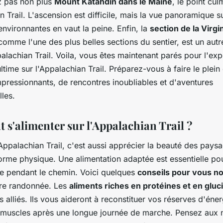
 pas non plus
Mount Katahdin dans le Maine
, le point cul
n Trail. L'ascension est difficile, mais la vue panoramique su
nvironnantes en vaut la peine. Enfin, la
section de la Virgi
comme l'une des plus belles sections du sentier, est un au
palachian Trail. Voila, vous êtes maintenant parés pour l'ex
time sur l'Appalachian Trail. Préparez-vous à faire le plein
pressionnants, de rencontres inoubliables et d'aventures
les.
s'alimenter sur l'Appalachian Trail ?
Appalachian Trail, c'est aussi apprécier la beauté des pays
orme physique. Une alimentation adaptée est essentielle po
ie pendant le chemin. Voici quelques
conseils pour vous no
re randonnée. Les
aliments riches en protéines et en gluc
s alliés. Ils vous aideront à reconstituer vos réserves d'éner
 muscles après une longue journée de marche. Pensez aux 