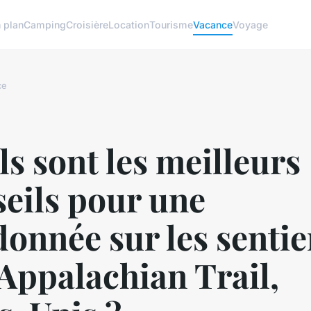
 plan
Camping
Croisière
Location
Tourisme
Vacance
Voyage
ce
s sont les meilleurs
eils pour une
onnée sur les sentie
'Appalachian Trail,