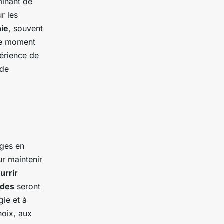
minant de
r les
nie
, souvent
tre moment
périence de
 de
ages en
ur maintenir
urrir
ides
seront
gie et à
noix, aux