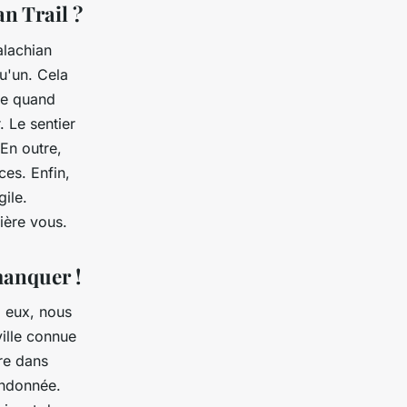
n Trail ?
alachian
qu'un. Cela
le quand
. Le sentier
 En outre,
ces. Enfin,
gile.
ière vous.
manquer !
i eux, nous
ville connue
re dans
andonnée.