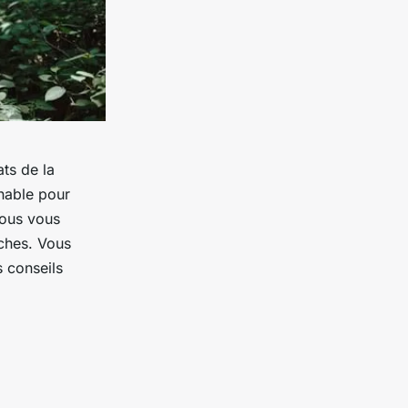
ats de la
rnable pour
vous vous
ches. Vous
s conseils