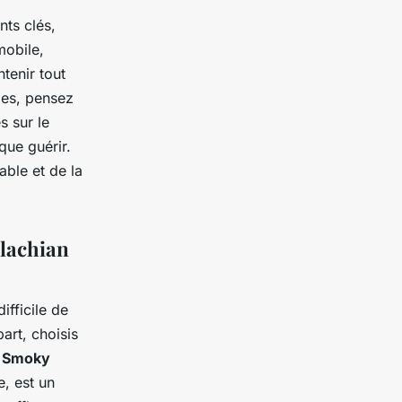
nts clés,
mobile,
tenir tout
les, pensez
s sur le
que guérir.
able et de la
alachian
ifficile de
art, choisis
t Smoky
e, est un