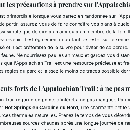
t les précautions à prendre sur l'Appalachia
est primordiale lorsque vous partez en randonnée sur l'App
 de partir, assurez-vous de faire connaître vos plans à quel
ussi simple que de dire à un ami ou à un membre de la famil
 revenir. Il est également important de rester sur le sentier
isé et il est préférable de le suivre pour éviter de se perdre.
 faune. Ne nourrissez pas les animaux et gardez vos distan
s que l'Appalachian Trail est une ressource précieuse et fra
s règles du parc et laissez le moins de traces possible derr
nts forts de l'Appalachian Trail : à ne pas 
n Trail regorge de points d'intérêt à ne pas manquer. Parm
er
Hot Springs en Caroline du Nord
, une charmante petite 
urces thermales naturelles. Prenez le temps de vous détend
ombreuses sources chaudes après une longue journée de r