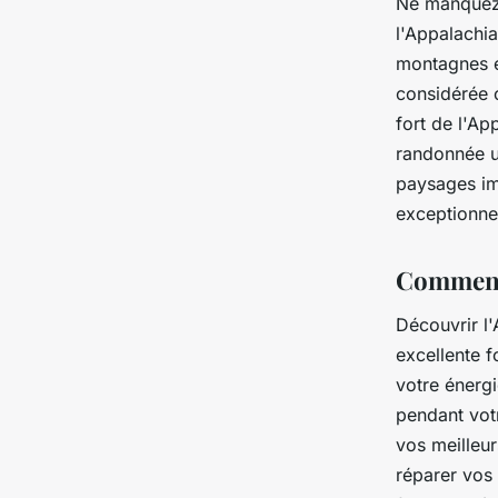
Ne manquez
l'Appalachia
montagnes e
considérée 
fort de l'Ap
randonnée ul
paysages im
exceptionnel
Comment 
Découvrir l'
excellente f
votre énerg
pendant vot
vos meilleur
réparer vos