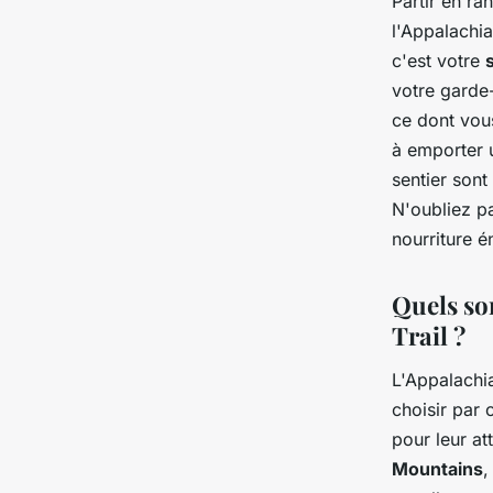
Partir en ra
l'Appalachia
c'est votre
votre garde-
ce dont vou
à emporter
sentier sont
N'oubliez p
nourriture é
Quels so
Trail ?
L'Appalachia
choisir par
pour leur att
Mountains
,