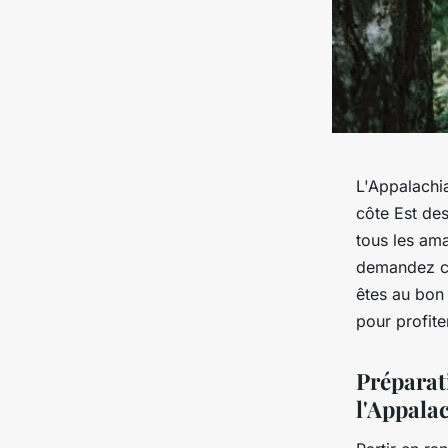
L'Appalachia
côte Est des
tous les am
demandez co
êtes au bon 
pour profite
Préparat
l'Appalac