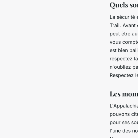
Quels son
La sécurité 
Trail. Avant
peut être a
vous comptez
est bien bal
respectez la
n'oubliez pa
Respectez le
Les mome
L'Appalachia
pouvons cit
pour ses so
l'une des n