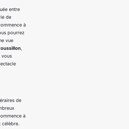
tuée entre
ie de
e commence à
vous pourrez
ne vue
oussillon
,
e vous
pectacle
éraires de
ombreux
r commence à
t célèbre.