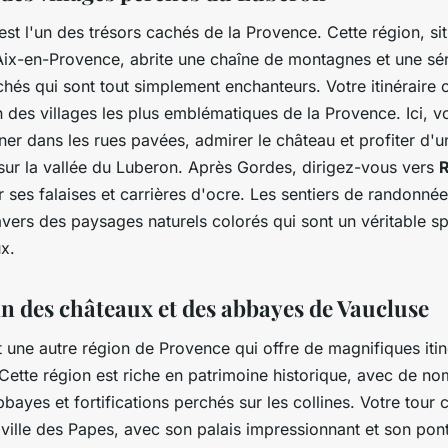
st l'un des trésors cachés de la Provence. Cette région, si
Aix-en-Provence, abrite une chaîne de montagnes et une sér
rchés qui sont tout simplement enchanteurs. Votre itinérair
un des villages les plus emblématiques de la Provence. Ici, 
er dans les rues pavées, admirer le château et profiter d'u
sur la vallée du Luberon. Après Gordes, dirigez-vous vers
R
 ses falaises et carrières d'ocre. Les sentiers de randonné
vers des paysages naturels colorés qui sont un véritable s
x.
n des châteaux et des abbayes de Vaucluse
 une autre région de Provence qui offre de magnifiques itin
Cette région est riche en patrimoine historique, avec de n
bayes et fortifications perchés sur les collines. Votre tou
a ville des Papes, avec son palais impressionnant et son pon