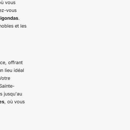
où vous
gez-vous
igondas
.
nobles et les
ce, offrant
 lieu idéal
Votre
Sainte-
ns jusqu'au
es
, où vous