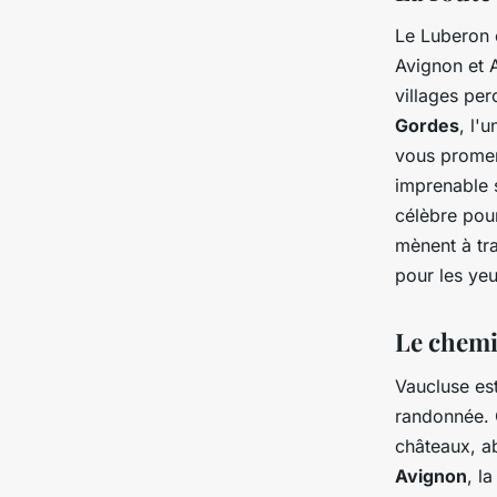
Le Luberon e
Avignon et 
villages pe
Gordes
, l'
vous promen
imprenable 
célèbre pour
mènent à tra
pour les yeu
Le chemi
Vaucluse est
randonnée. 
châteaux, ab
Avignon
, l