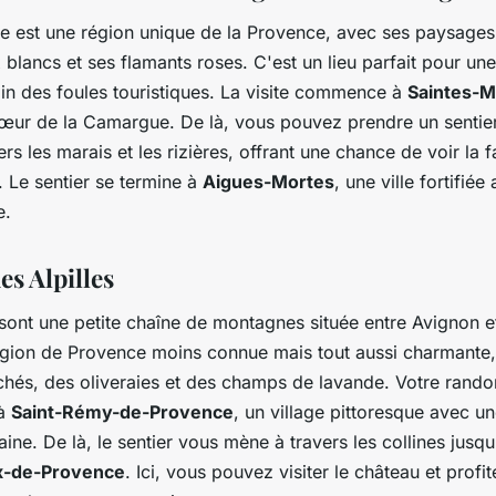
 est une région unique de la Provence, avec ses paysages
blancs et ses flamants roses. C'est un lieu parfait pour u
loin des foules touristiques. La visite commence à
Saintes-M
cœur de la Camargue. De là, vous pouvez prendre un sentie
rs les marais et les rizières, offrant une chance de voir la 
. Le sentier se termine à
Aigues-Mortes
, une ville fortifié
e.
es Alpilles
 sont une petite chaîne de montagnes située entre Avignon et
égion de Provence moins connue mais tout aussi charmante
rchés, des oliveraies et des champs de lavande. Votre rand
à
Saint-Rémy-de-Provence
, un village pittoresque avec un
aine. De là, le sentier vous mène à travers les collines jusqu
x-de-Provence
. Ici, vous pouvez visiter le château et profi