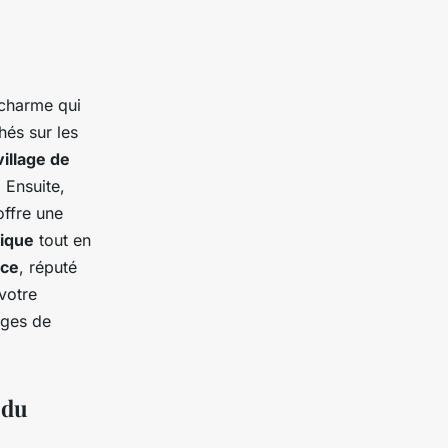
 charme qui
hés sur les
village de
 Ensuite,
offre une
ique
tout en
ce
, réputé
votre
ages de
 du