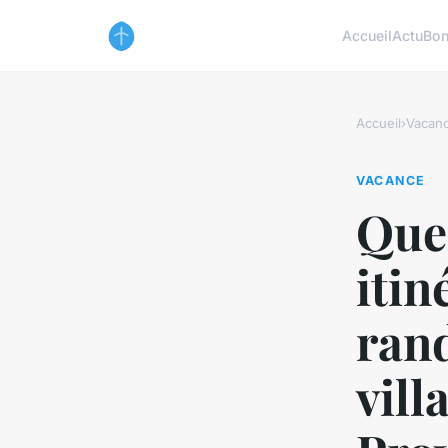
Accueil
Actu
Bon
Accueil
›
Vacan
VACANCE
Quel
itin
rand
vill