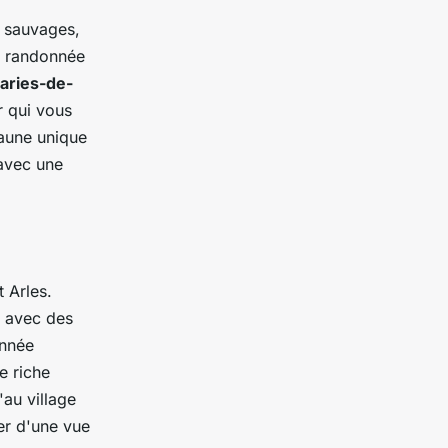
 sauvages,
ne randonnée
aries-de-
r qui vous
faune unique
e avec une
 Arles.
, avec des
onnée
e riche
'au village
ter d'une vue