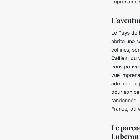
imprenable 
L'aventu
Le Pays de F
abrite une s
collines, so
Callian
, où 
vous pouvez
vue imprenab
admirant le
pour son cen
randonnée, 
France, où v
Le parco
Luberon