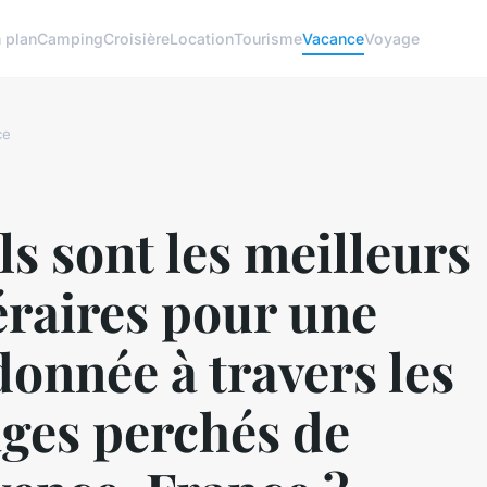
 plan
Camping
Croisière
Location
Tourisme
Vacance
Voyage
ce
s sont les meilleurs
éraires pour une
onnée à travers les
ages perchés de