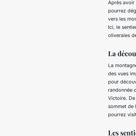
Après avoir 
pourrez dégu
vers les mon
Ici, le sent
oliveraies 
La découv
La montagne 
des vues im
pour découvr
randonnée
Victoire. De
sommet de l
pourrez visi
Les sent