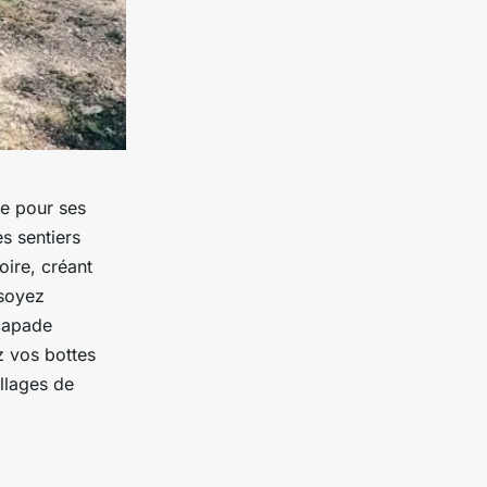
ue pour ses
s sentiers
oire, créant
 soyez
scapade
z vos bottes
llages de